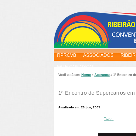
RPRCVB
ASSOCIADOS
RIBEI
FALE CONOSCO
Você está em:
Home
»
Acontece
»
1º Encontro d
1º Encontro de Supercarros em 
Atualizado em: 29, jun, 2009
Tweet