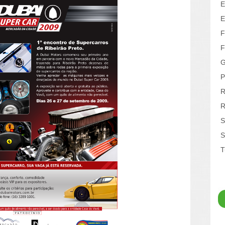
E
E
F
F
G
P
R
R
S
S
T