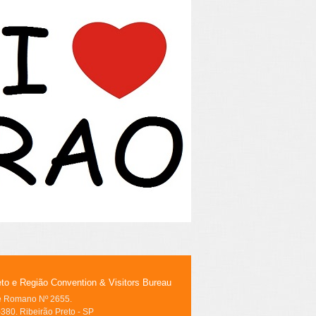
eto e Região Convention & Visitors Bureau
le Romano Nº 2655.
380. Ribeirão Preto - SP