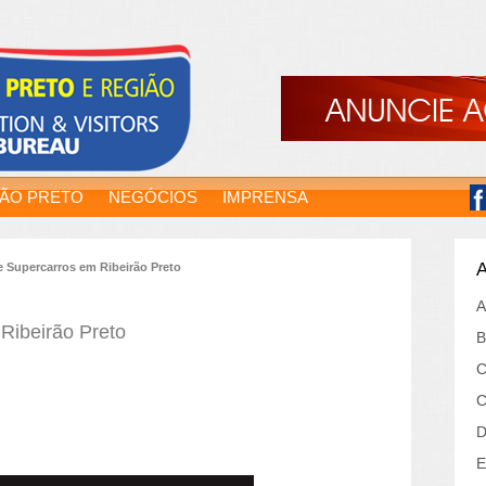
RÃO PRETO
NEGÓCIOS
IMPRENSA
A
e Supercarros em Ribeirão Preto
A
Ribeirão Preto
B
C
C
D
E