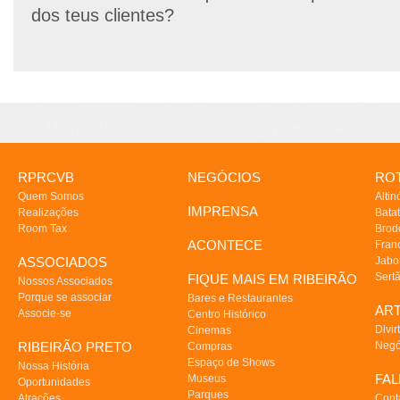
dos teus clientes?
RPRCVB
NEGÓCIOS
ROT
Quem Somos
Altin
IMPRENSA
Realizações
Batat
Room Tax
Brod
ACONTECE
Fran
ASSOCIADOS
Jabo
Sert
FIQUE MAIS EM RIBEIRÃO
Nossos Associados
Porque se associar
Bares e Restaurantes
AR
Associe-se
Centro Histórico
Divir
Cinemas
RIBEIRÃO PRETO
Negó
Compras
Espaço de Shows
Nossa História
FA
Museus
Oportunidades
Parques
Atrações
Cont