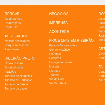
RPRCVB
NEGÓCIOS
ROT
Quem Somos
Altin
IMPRENSA
Realizações
Batat
Room Tax
Brod
ACONTECE
Fran
ASSOCIADOS
Jabo
Sert
FIQUE MAIS EM RIBEIRÃO
Nossos Associados
Porque se associar
Bares e Restaurantes
AR
Associe-se
Centro Histórico
Divir
Cinemas
RIBEIRÃO PRETO
Negó
Compras
Espaço de Shows
Nossa História
FA
Museus
Oportunidades
Parques
Atrações
Cont
Teatros
Turismo de Negócios
Cada
Via do Café
Turismo de Educação
Anun
Via São Bento
Turismo de Saúde
Turismo de Lazer