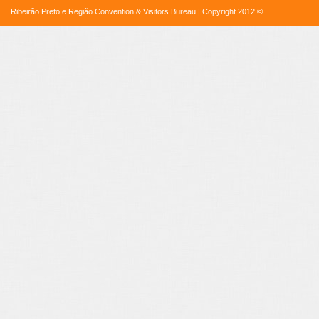
Ribeirão Preto e Região Convention & Visitors Bureau | Copyright 2012 ©