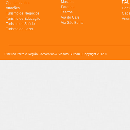
FA
Museus
Oportunidades
Parques
Atrações
Cont
Teatros
Turismo de Negócios
Cada
Via do Café
Turismo de Educação
Anun
Via São Bento
Turismo de Saúde
Turismo de Lazer
Ribeirão Preto e Região Convention & Visitors Bureau | Copyright 2012 ©