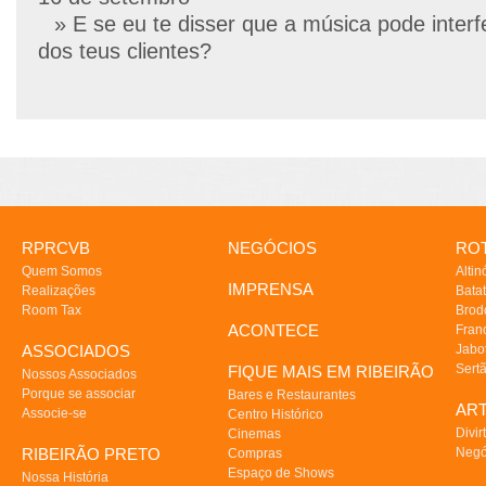
» E se eu te disser que a música pode interf
dos teus clientes?
RPRCVB
NEGÓCIOS
ROT
Quem Somos
Altin
IMPRENSA
Realizações
Batat
Room Tax
Brod
ACONTECE
Fran
ASSOCIADOS
Jabo
Sert
FIQUE MAIS EM RIBEIRÃO
Nossos Associados
Porque se associar
Bares e Restaurantes
AR
Associe-se
Centro Histórico
Divir
Cinemas
RIBEIRÃO PRETO
Negó
Compras
Espaço de Shows
Nossa História