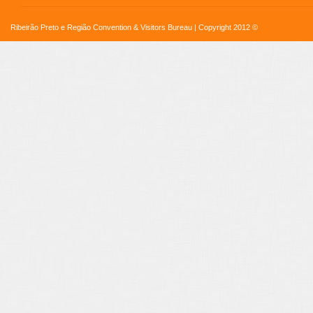
Ribeirão Preto e Região Convention & Visitors Bureau | Copyright 2012 ©