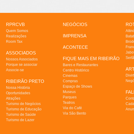
RPRCVB
NEGÓCIOS
ROT
Quem Somos
Altin
IMPRENSA
Realizações
Batat
Room Tax
Brod
ACONTECE
Fran
ASSOCIADOS
Jabo
Sert
FIQUE MAIS EM RIBEIRÃO
Nossos Associados
Porque se associar
Bares e Restaurantes
AR
Associe-se
Centro Histórico
Divir
Cinemas
RIBEIRÃO PRETO
Negó
Compras
Espaço de Shows
Nossa História
FA
Museus
Oportunidades
Parques
Atrações
Cont
Teatros
Turismo de Negócios
Cada
Via do Café
Turismo de Educação
Anun
Via São Bento
Turismo de Saúde
Turismo de Lazer