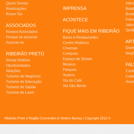
Quem Somos
Altin
IMPRENSA
Realizações
Batat
Room Tax
Brod
ACONTECE
Fran
ASSOCIADOS
Jabo
Sert
FIQUE MAIS EM RIBEIRÃO
Nossos Associados
Porque se associar
Bares e Restaurantes
AR
Associe-se
Centro Histórico
Divir
Cinemas
RIBEIRÃO PRETO
Negó
Compras
Espaço de Shows
Nossa História
FA
Museus
Oportunidades
Parques
Atrações
Cont
Teatros
Turismo de Negócios
Cada
Via do Café
Turismo de Educação
Anun
Via São Bento
Turismo de Saúde
Turismo de Lazer
Ribeirão Preto e Região Convention & Visitors Bureau | Copyright 2012 ©