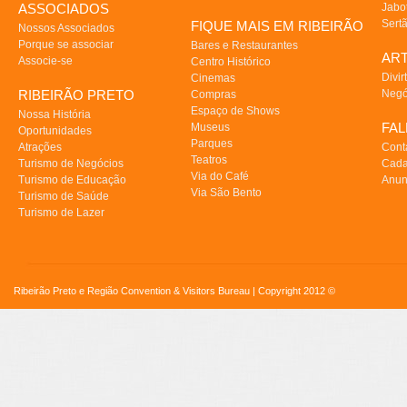
ASSOCIADOS
Jabo
Sert
FIQUE MAIS EM RIBEIRÃO
Nossos Associados
Porque se associar
Bares e Restaurantes
AR
Associe-se
Centro Histórico
Divir
Cinemas
RIBEIRÃO PRETO
Negó
Compras
Espaço de Shows
Nossa História
FA
Museus
Oportunidades
Parques
Atrações
Cont
Teatros
Turismo de Negócios
Cada
Via do Café
Turismo de Educação
Anun
Via São Bento
Turismo de Saúde
Turismo de Lazer
Ribeirão Preto e Região Convention & Visitors Bureau | Copyright 2012 ©