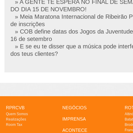
» A GENTE TE ESPERA NO FINAL DE SE
DO DIA 15 DE NOVEMBRO!
» Meia Maratona Internacional de Ribeirão P
de inscrições
» COB define datas dos Jogos da Juventude
16 de setembro
» E se eu te disser que a música pode interf
dos teus clientes?
RPRCVB
NEGÓCIOS
ROT
Quem Somos
Altin
IMPRENSA
Realizações
Batat
Room Tax
Brod
ACONTECE
Fran