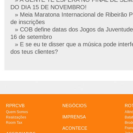
DO DIA 15 DE NOVEMBRO!
» Meia Maratona Internacional de Ribeirão P
de inscrições
» COB define datas dos Jogos da Juventude
16 de setembro
» E se eu te disser que a música pode interf
dos teus clientes?
RPRCVB
NEGÓCIOS
ROT
Quem Somos
Altin
IMPRENSA
Realizações
Batat
Room Tax
Brod
ACONTECE
Fran