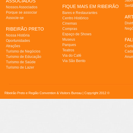
ASSOCIADOS
Jabo
Sert
FIQUE MAIS EM RIBEIRÃO
Nossos Associados
Porque se associar
Bares e Restaurantes
AR
Associe-se
Centro Histórico
Divir
Cinemas
RIBEIRÃO PRETO
Negó
Compras
Espaço de Shows
Nossa História
FA
Museus
Oportunidades
Parques
Atrações
Cont
Teatros
Turismo de Negócios
Cada
Via do Café
Turismo de Educação
Anun
Via São Bento
Turismo de Saúde
Turismo de Lazer
Ribeirão Preto e Região Convention & Visitors Bureau | Copyright 2012 ©