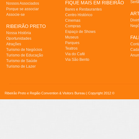
Sert
FIQUE MAIS EM RIBEIRÃO
Nossos Associados
Porque se associar
Bares e Restaurantes
AR
Associe-se
Centro Histórico
Divir
Cinemas
RIBEIRÃO PRETO
Negó
Compras
Espaço de Shows
Nossa História
FA
Museus
Oportunidades
Parques
Atrações
Cont
Teatros
Turismo de Negócios
Cada
Via do Café
Turismo de Educação
Anun
Via São Bento
Turismo de Saúde
Turismo de Lazer
Ribeirão Preto e Região Convention & Visitors Bureau | Copyright 2012 ©