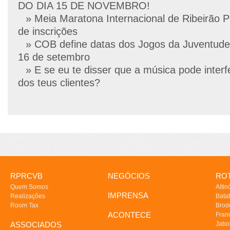
DO DIA 15 DE NOVEMBRO!
» Meia Maratona Internacional de Ribeirão P
de inscrições
» COB define datas dos Jogos da Juventude
16 de setembro
» E se eu te disser que a música pode interf
dos teus clientes?
RPRCVB
NEGÓCIOS
ROT
Quem Somos
Altin
IMPRENSA
Realizações
Batat
Room Tax
Brod
ACONTECE
Fran
ASSOCIADOS
Jabo