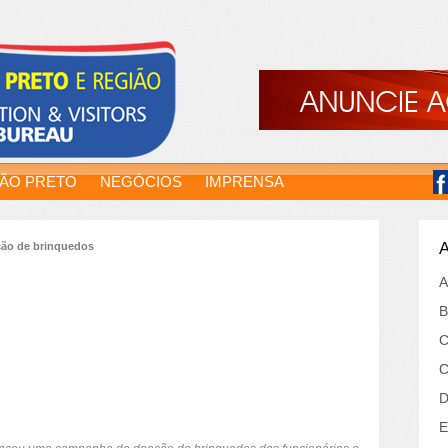
RÃO PRETO
NEGÓCIOS
IMPRENSA
A
ção de brinquedos
A
B
C
C
D
E