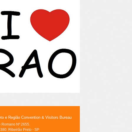
eto e Região Convention & Visitors Bureau
le Romano Nº 2655.
380. Ribeirão Preto - SP