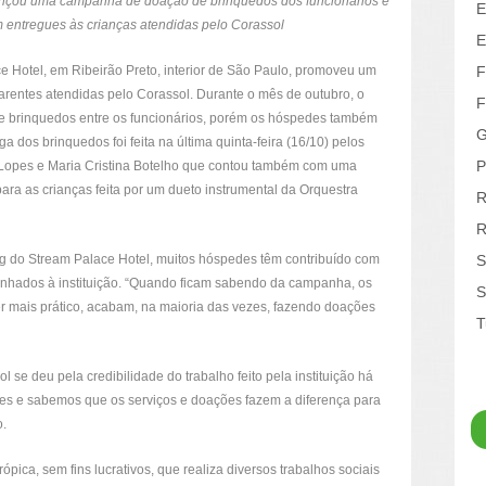
lançou uma campanha de doação de brinquedos dos funcionários e
E
 entregues às crianças atendidas pelo Corassol
E
e Hotel, em Ribeirão Preto, interior de São Paulo, promoveu um
F
arentes atendidas pelo Corassol. Durante o mês de outubro, o
F
 brinquedos entre os funcionários, porém os hóspedes também
G
 dos brinquedos foi feita na última quinta-feira (16/10) pelos
P
o Lopes e Maria Cristina Botelho que contou também com uma
ara as crianças feita por um dueto instrumental da Orquestra
R
R
g do Stream Palace Hotel, muitos hóspedes têm contribuído com
S
nhados à instituição. “Quando ficam sabendo da campanha, os
S
er mais prático, acabam, na maioria das vezes, fazendo doações
T
 se deu pela credibilidade do trabalho feito pela instituição há
es e sabemos que os serviços e doações fazem a diferença para
o.
ópica, sem fins lucrativos, que realiza diversos trabalhos sociais