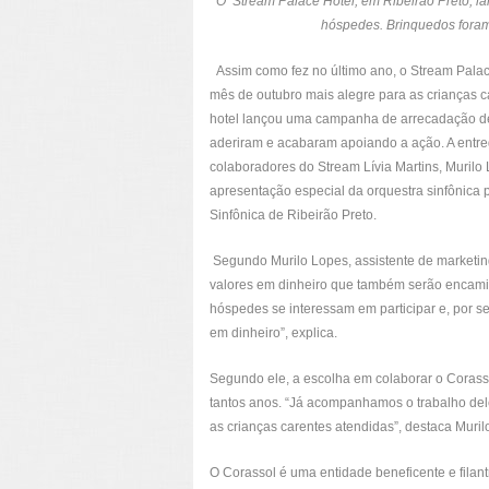
O Stream Palace Hotel, em Ribeirão Preto, 
hóspedes. Brinquedos foram
Assim como fez no último ano, o Stream Palac
mês de outubro mais alegre para as crianças c
hotel lançou uma campanha de arrecadação de
aderiram e acabaram apoiando a ação. A entrega
colaboradores do Stream Lívia Martins, Muril
apresentação especial da orquestra sinfônica p
Sinfônica de Ribeirão Preto.
Segundo Murilo Lopes, assistente de marketin
valores em dinheiro que também serão encami
hóspedes se interessam em participar e, por s
em dinheiro”, explica.
Segundo ele, a escolha em colaborar o Corassol
tantos anos. “Já acompanhamos o trabalho del
as crianças carentes atendidas”, destaca Muril
O Corassol é uma entidade beneficente e filantr