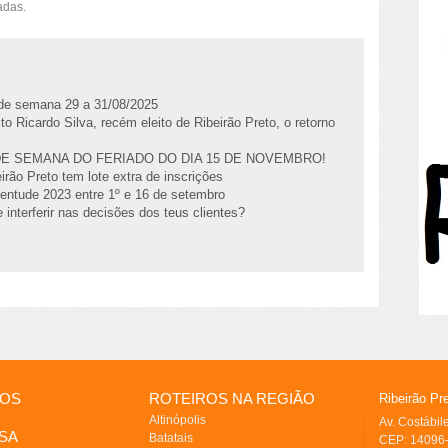
adas.
l de semana 29 a 31/08/2025
to Ricardo Silva, recém eleito de Ribeirão Preto, o retorno
DE SEMANA DO FERIADO DO DIA 15 DE NOVEMBRO!
irão Preto tem lote extra de inscrições
entude 2023 entre 1º e 16 de setembro
 interferir nas decisões dos teus clientes?
IOS
ROTEIROS NA REGIÃO
Ribeirão Pr
Altinópolis
Av. Costábi
SA
Batatais
CEP: 14096-