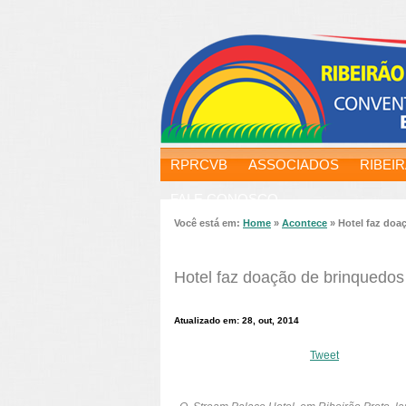
RPRCVB
ASSOCIADOS
RIBEI
FALE CONOSCO
Você está em:
Home
»
Acontece
»
Hotel faz doa
Hotel faz doação de brinquedos
Atualizado em: 28, out, 2014
Tweet