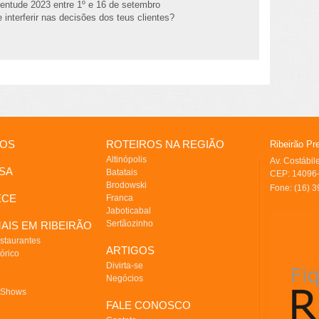
entude 2023 entre 1º e 16 de setembro
 interferir nas decisões dos teus clientes?
IOS
ROTEIROS NA REGIÃO
Ribeirão Pr
Altinópolis
Av. Costábi
SA
Batatais
CEP: 14096-
Brodowski
Fone: (16) 
ECE
Franca
Jaboticabal
Sertãozinho
AIS EM RIBEIRÃO
staurantes
ARTIGOS
órico
Divirta-se
Negócios
 Shows
FALE CONOSCO