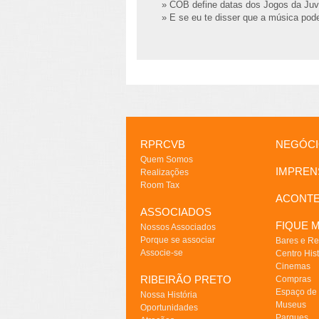
» COB define datas dos Jogos da Juv
» E se eu te disser que a música pode
RPRCVB
NEGÓC
Quem Somos
IMPREN
Realizações
Room Tax
ACONT
ASSOCIADOS
FIQUE M
Nossos Associados
Porque se associar
Bares e Re
Associe-se
Centro Hist
Cinemas
RIBEIRÃO PRETO
Compras
Espaço de
Nossa História
Museus
Oportunidades
Parques