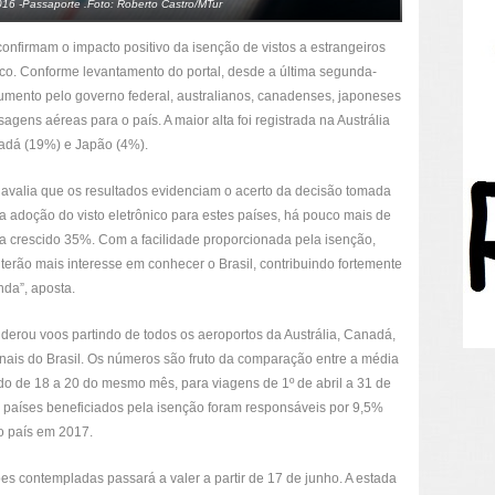
016 -Passaporte .Foto: Roberto Castro/MTur
onfirmam o impacto positivo da isenção de vistos a estrangeiros
tico. Conforme levantamento do portal, desde a última segunda-
cumento pelo governo federal, australianos, canadenses, japoneses
gens aéreas para o país. A maior alta foi registrada na Austrália
adá (19%) e Japão (4%).
, avalia que os resultados evidenciam o acerto da decisão tomada
a adoção do visto eletrônico para estes países, há pouco mais de
a crescido 35%. Com a facilidade proporcionada pela isenção,
terão mais interesse em conhecer o Brasil, contribuindo fortemente
da”, aposta.
erou voos partindo de todos os aeroportos da Austrália, Canadá,
nais do Brasil. Os números são fruto da comparação entre a média
odo de 18 a 20 do mesmo mês, para viagens de 1º de abril a 31 de
países beneficiados pela isenção foram responsáveis por 9,5%
ao país em 2017.
es contempladas passará a valer a partir de 17 de junho. A estada