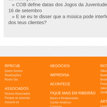
» COB define datas dos Jogos da Juventude
16 de setembro
» E se eu te disser que a música pode interf
dos teus clientes?
RPRCVB
NEGÓCIOS
ROT
Quem Somos
Altin
IMPRENSA
Realizações
Batat
Room Tax
Brod
ACONTECE
Fran
ASSOCIADOS
Jabo
Sert
FIQUE MAIS EM RIBEIRÃO
Nossos Associados
Porque se associar
Bares e Restaurantes
AR
Associe-se
Centro Histórico
Divir
Cinemas