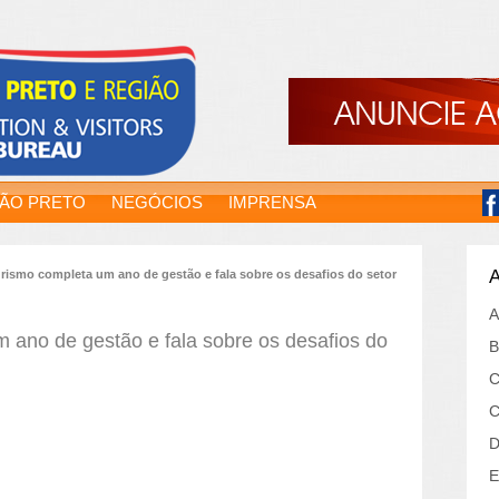
RÃO PRETO
NEGÓCIOS
IMPRENSA
A
urismo completa um ano de gestão e fala sobre os desafios do setor
A
m ano de gestão e fala sobre os desafios do
B
C
C
D
E