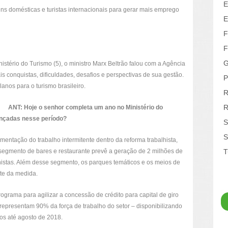
E
s domésticas e turistas internacionais para gerar mais emprego
E
F
F
G
stério do Turismo (5), o ministro Marx Beltrão falou com a Agência
is conquistas, dificuldades, desafios e perspectivas de sua gestão.
P
anos para o turismo brasileiro.
R
R
ANT: Hoje o senhor completa um ano no Ministério do
cançadas nesse período?
S
S
mentação do trabalho intermitente dentro da reforma trabalhista,
 segmento de bares e restaurante prevê a geração de 2 milhões de
T
istas. Além desse segmento, os parques temáticos e os meios de
te da medida.
rograma para agilizar a concessão de crédito para capital de giro
epresentam 90% da força de trabalho do setor – disponibilizando
os até agosto de 2018.