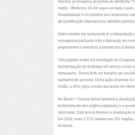
Abertos, já iniciamos as turmas do MedioTec T
médio. Ofertamos 10 mil vagas em todo o país.
Hospitalidade e no próximo ano levaremos mai
de Qualificação Internacional, também previsto
Outra medida em andamento é a implantação do
cronograma pactuado com o Itamaraty, em nove
ampliaremos o benefício a turistas dos Estado
Três projetos estão em tramitação no Congress
transformação da Embratur em serviço social 
estrangeiro. Temos feito um trabalho de sensi
rapidamente possível. Outra ação proposta no B
União, a SPU, para cessão das áreas de interes
No Brasil + Turismo temos também a atualizaçã
fortalecimento dos órgãos estaduais; e o acord
realizadas. Este ano já fizemos a atualização 
Em 2016, eram 2.175 cidades em 291 regiões, 
turísticas.