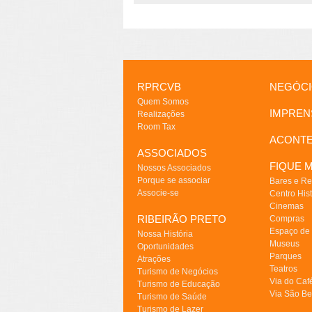
RPRCVB
NEGÓC
Quem Somos
IMPREN
Realizações
Room Tax
ACONT
ASSOCIADOS
FIQUE M
Nossos Associados
Porque se associar
Bares e Re
Associe-se
Centro Hist
Cinemas
RIBEIRÃO PRETO
Compras
Espaço de
Nossa História
Museus
Oportunidades
Parques
Atrações
Teatros
Turismo de Negócios
Via do Caf
Turismo de Educação
Via São Be
Turismo de Saúde
Turismo de Lazer