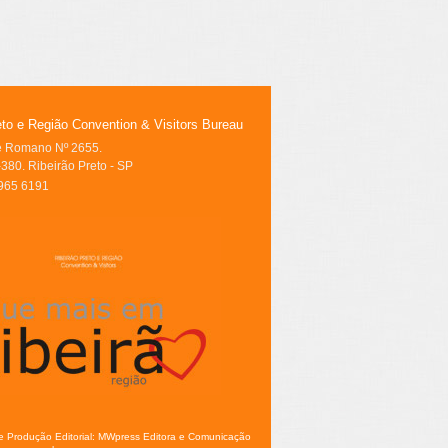
eto e Região Convention & Visitors Bureau
le Romano Nº 2655.
380. Ribeirão Preto - SP
3965 6191
e Produção Editorial: MWpress Editora e Comunicação