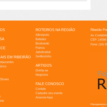
IOS
ROTEIROS NA REGIÃO
Ribeirão Pr
Altinópolis
Av. Costábi
SA
Batatais
CEP: 14096-
Brodowski
Fone: (16) 
ECE
Franca
Jaboticabal
Sertãozinho
AIS EM RIBEIRÃO
staurantes
ARTIGOS
órico
Divirta-se
Negócios
 Shows
FALE CONOSCO
Contato
Cadastre seu evento
é
Anuncie Aqui
nto
Planejamento 