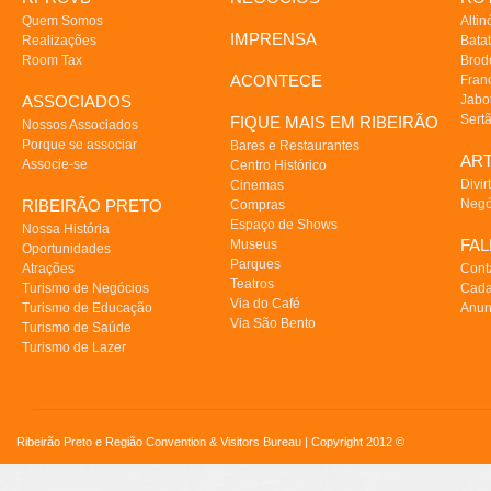
Quem Somos
Altin
IMPRENSA
Realizações
Batat
Room Tax
Brod
ACONTECE
Fran
ASSOCIADOS
Jabo
Sert
FIQUE MAIS EM RIBEIRÃO
Nossos Associados
Porque se associar
Bares e Restaurantes
AR
Associe-se
Centro Histórico
Divir
Cinemas
RIBEIRÃO PRETO
Negó
Compras
Espaço de Shows
Nossa História
FA
Museus
Oportunidades
Parques
Atrações
Cont
Teatros
Turismo de Negócios
Cada
Via do Café
Turismo de Educação
Anun
Via São Bento
Turismo de Saúde
Turismo de Lazer
Ribeirão Preto e Região Convention & Visitors Bureau | Copyright 2012 ©