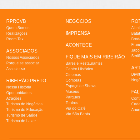
RPRCVB
NEGÓCIOS
ROT
Quem Somos
Altin
IMPRENSA
Realizações
Batat
Room Tax
Brod
ACONTECE
Fran
ASSOCIADOS
Jabo
Sert
FIQUE MAIS EM RIBEIRÃO
Nossos Associados
Porque se associar
Bares e Restaurantes
AR
Associe-se
Centro Histórico
Divir
Cinemas
RIBEIRÃO PRETO
Negó
Compras
Espaço de Shows
Nossa História
FA
Museus
Oportunidades
Parques
Atrações
Cont
Teatros
Turismo de Negócios
Cada
Via do Café
Turismo de Educação
Anun
Via São Bento
Turismo de Saúde
Turismo de Lazer