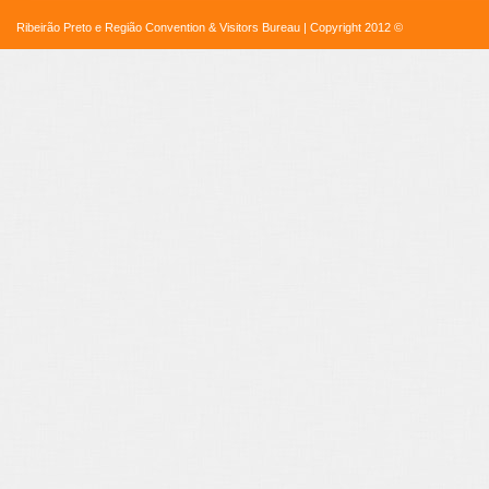
Ribeirão Preto e Região Convention & Visitors Bureau | Copyright 2012 ©