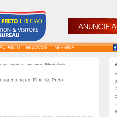
RÃO PRETO
NEGÓCIOS
IMPRENSA
A
 manutenção da quarentena em Ribeirão Preto
A
uarentena em Ribeirão Preto
B
C
C
D
E