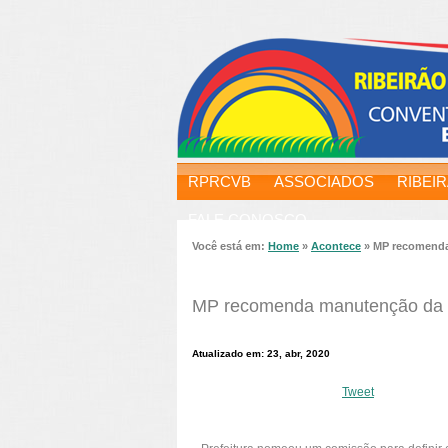
RPRCVB
ASSOCIADOS
RIBEI
FALE CONOSCO
Você está em:
Home
»
Acontece
»
MP recomenda
MP recomenda manutenção da q
Atualizado em: 23, abr, 2020
Tweet