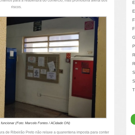
ritérios para a reabertura do comércio, mas promotoria alerta dos
E
riscos.
E
F
F
G
P
R
R
S
S
T
funcionar (Foto: Marcelo Fontes / ACidade ON)
ura de Ribeirão Preto não relaxe a quarentena imposta para conter