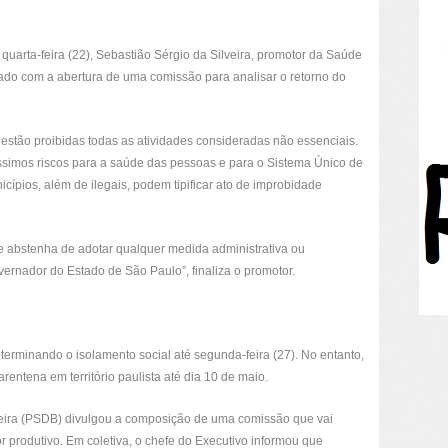
arta-feira (22), Sebastião Sérgio da Silveira, promotor da Saúde
pado com a abertura de uma comissão para analisar o retorno do
 estão proibidas todas as atividades consideradas não essenciais.
ssimos riscos para a saúde das pessoas e para o Sistema Único de
cípios, além de ilegais, podem tipificar ato de improbidade
e abstenha de adotar qualquer medida administrativa ou
overnador do Estado de São Paulo”, finaliza o promotor.
terminando o isolamento social até segunda-feira (27). No entanto,
entena em território paulista até dia 10 de maio.
gueira (PSDB) divulgou a composição de uma comissão que vai
tor produtivo. Em coletiva, o chefe do Executivo informou que