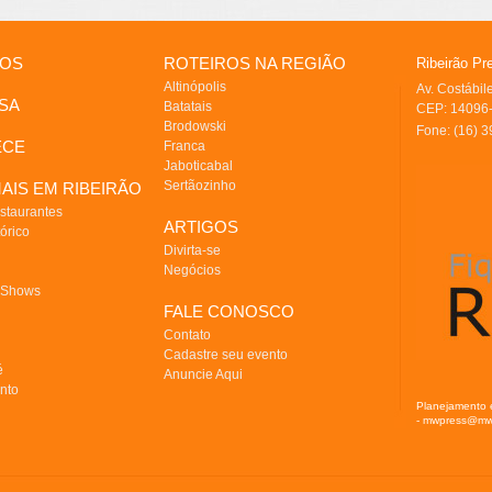
IOS
ROTEIROS NA REGIÃO
Ribeirão Pr
Altinópolis
Av. Costábi
SA
Batatais
CEP: 14096-
Brodowski
Fone: (16) 
ECE
Franca
Jaboticabal
Sertãozinho
AIS EM RIBEIRÃO
staurantes
ARTIGOS
órico
Divirta-se
Negócios
 Shows
FALE CONOSCO
Contato
Cadastre seu evento
é
Anuncie Aqui
nto
Planejamento 
- mwpress@mw