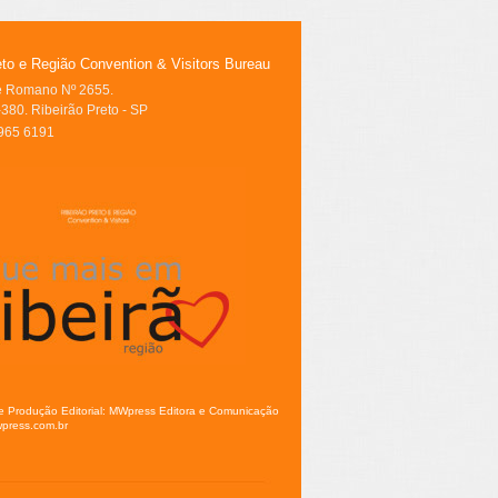
eto e Região Convention & Visitors Bureau
le Romano Nº 2655.
380. Ribeirão Preto - SP
3965 6191
e Produção Editorial: MWpress Editora e Comunicação
press.com.br