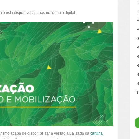
E
E
o está disponível apenas no formato digital
F
F
G
P
R
R
S
S
T
urismo acaba de disponibilizar a versão atualizada da
cartilha