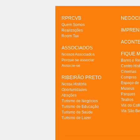
RPRCVB
NEGÓC
Quem Somos
IMPREN
Realizações
Room Tax
ACONT
ASSOCIADOS
FIQUE M
Nossos Associados
Porque se associar
Bares e Re
Associe-se
Centro Hist
Cinemas
RIBEIRÃO PRETO
Compras
Espaço de
Nossa História
Museus
Oportunidades
Parques
Atrações
Teatros
Turismo de Negócios
Via do Caf
Turismo de Educação
Via São Be
Turismo de Saúde
Turismo de Lazer