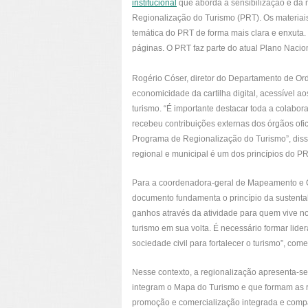
institucional
que aborda a sensibilização e da m
Regionalização do Turismo (PRT). Os materia
temática do PRT de forma mais clara e enxuta.
páginas. O PRT faz parte do atual Plano Nacio
Rogério Cóser, diretor do Departamento de Ord
economicidade da cartilha digital, acessível a
turismo. “É importante destacar toda a colabo
recebeu contribuições externas dos órgãos ofic
Programa de Regionalização do Turismo”, disse
regional e municipal é um dos princípios do PR
Para a coordenadora-geral de Mapeamento e Ge
documento fundamenta o princípio da sustentab
ganhos através da atividade para quem vive n
turismo em sua volta. É necessário formar lider
sociedade civil para fortalecer o turismo”, com
Nesse contexto, a regionalização apresenta-se
integram o Mapa do Turismo e que formam as re
promoção e comercialização integrada e compar