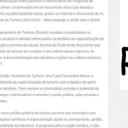
obilização entre parceiros e interlocutores do Programa de
is foram condensados em um documento único que aborda a
 Os usuários poderão baixar, gravar ou imprimir o documento de 41
nal de Turismo 2018-2022 – Mais emprego e renda para o Brasil.
enamento do Turismo (Deotur) ressaltou a praticidade e a
os usuários e demais interessados na temática da regionalização do
ração e parceria da equipe técnica da Pasta neste documento que
iais de turismo dos estados e dos interlocutores regionais do
. A descentralização das decisões e ações nas esferas estadual,
T.
stão Territorial do Turismo, Ana Carla Fernandes Moura, o
ilidade da regionalização do turismo com o objetivo de gerar
os destinos. “Nem sempre a comunidade percebe o potencial do
anças, interlocutores e envolver o poder público, setor privado e
entou.
 como política pública de turismo parceira dos municípios que
giões turísticas. A regionalização ajuda no planejamento, gestão,
tilhada dos destinos. O programa olha a região turística, e não