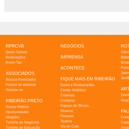
RPRCVB
NEGÓCIOS
ROT
Quem Somos
Altin
IMPRENSA
Realizações
Batat
Room Tax
Brod
ACONTECE
Fran
ASSOCIADOS
Jabo
Sert
FIQUE MAIS EM RIBEIRÃO
Nossos Associados
Porque se associar
Bares e Restaurantes
AR
Associe-se
Centro Histórico
Divir
Cinemas
RIBEIRÃO PRETO
Negó
Compras
Espaço de Shows
Nossa História
FA
Museus
Oportunidades
Parques
Atrações
Cont
Teatros
Turismo de Negócios
Cada
Via do Café
Turismo de Educação
Anun