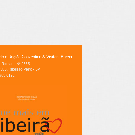
eto e Região Convention & Visitors Bureau
le Romano Nº 2655.
380. Ribeirão Preto - SP
3965 6191