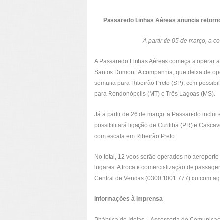
Passaredo Linhas Aéreas anuncia retorno
A partir de 05 de março, a 
A Passaredo Linhas Aéreas começa a operar a p
Santos Dumont. A companhia, que deixa de oper
semana para Ribeirão Preto (SP), com possibi
para Rondonópolis (MT) e Três Lagoas (MS).
Já a partir de 26 de março, a Passaredo inclui
possibilitará ligação de Curitiba (PR) e Casc
com escala em Ribeirão Preto.
No total, 12 voos serão operados no aeropor
lugares. A troca e comercialização de passagen
Central de Vendas (0300 1001 777) ou com ag
Informações à imprensa
Phábrica de Ideias – Assessoria de Comunica