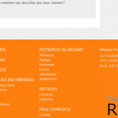
 interferir nas decisões dos teus clientes?
IOS
ROTEIROS NA REGIÃO
Ribeirão Pr
Altinópolis
Av. Costábi
SA
Batatais
CEP: 14096-
Brodowski
Fone: (16) 
ECE
Franca
Jaboticabal
Sertãozinho
AIS EM RIBEIRÃO
staurantes
ARTIGOS
órico
Divirta-se
Negócios
 Shows
FALE CONOSCO
Contato