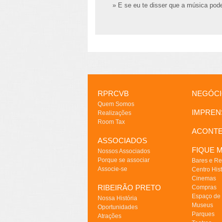
» E se eu te disser que a música pode
RPRCVB
NEGÓC
Quem Somos
IMPREN
Realizações
Room Tax
ACONT
ASSOCIADOS
FIQUE M
Nossos Associados
Porque se associar
Bares e Re
Associe-se
Centro Hist
Cinemas
RIBEIRÃO PRETO
Compras
Espaço de
Nossa História
Museus
Oportunidades
Parques
Atrações