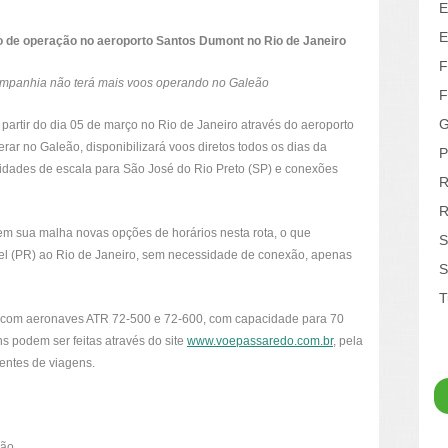
E
E
 de operação no aeroporto Santos Dumont no Rio de Janeiro
F
companhia não terá mais voos operando no Galeão
F
G
artir do dia 05 de março no Rio de Janeiro através do aeroporto
ar no Galeão, disponibilizará voos diretos todos os dias da
P
lidades de escala para São José do Rio Preto (SP) e conexões
R
R
 em sua malha novas opções de horários nesta rota, o que
S
avel (PR) ao Rio de Janeiro, sem necessidade de conexão, apenas
S
T
to com aeronaves ATR 72-500 e 72-600, com capacidade para 70
s podem ser feitas através do site
www.voepassaredo.com.br
, pela
entes de viagens.
ção