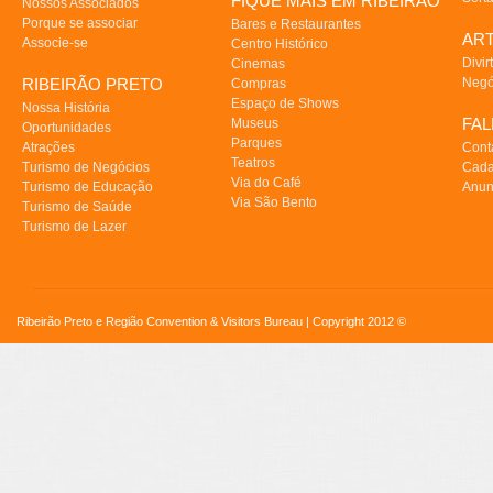
FIQUE MAIS EM RIBEIRÃO
Nossos Associados
Porque se associar
Bares e Restaurantes
AR
Associe-se
Centro Histórico
Divir
Cinemas
RIBEIRÃO PRETO
Negó
Compras
Espaço de Shows
Nossa História
FA
Museus
Oportunidades
Parques
Atrações
Cont
Teatros
Turismo de Negócios
Cada
Via do Café
Turismo de Educação
Anun
Via São Bento
Turismo de Saúde
Turismo de Lazer
Ribeirão Preto e Região Convention & Visitors Bureau | Copyright 2012 ©