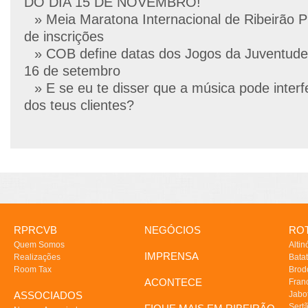
DO DIA 15 DE NOVEMBRO!
» Meia Maratona Internacional de Ribeirão P
de inscrições
» COB define datas dos Jogos da Juventude
16 de setembro
» E se eu te disser que a música pode interf
dos teus clientes?
RPRCVB
NEGÓCIOS
ROT
Quem Somos
Altin
IMPRENSA
Realizações
Batat
Room Tax
Brod
ACONTECE
Fran
ASSOCIADOS
Jabo
Sert