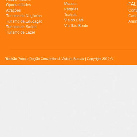
FA
Museus
Oportunidades
Parques
Atrações
Cont
Teatros
Turismo de Negócios
Cada
Via do Café
Turismo de Educação
Anun
Via São Bento
Turismo de Saúde
Turismo de Lazer
Ribeirão Preto e Região Convention & Visitors Bureau | Copyright 2012 ©