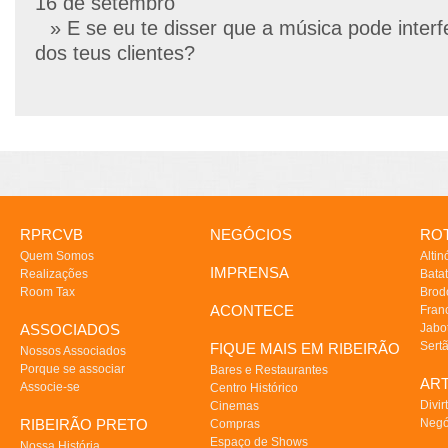
16 de setembro
» E se eu te disser que a música pode interf
dos teus clientes?
RPRCVB
NEGÓCIOS
ROT
Quem Somos
Altin
IMPRENSA
Realizações
Batat
Room Tax
Brod
ACONTECE
Fran
ASSOCIADOS
Jabo
Sert
FIQUE MAIS EM RIBEIRÃO
Nossos Associados
Porque se associar
Bares e Restaurantes
AR
Associe-se
Centro Histórico
Divir
Cinemas
RIBEIRÃO PRETO
Negó
Compras
Espaço de Shows
Nossa História