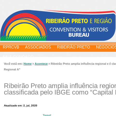
RPRCVB
ASSOCIADOS
RIBEIRÃO PRETO
NEGÓCIO
FALE CONOSCO
Você está em:
Home
»
Acontece
»
Ribeirão Preto amplia influência regional e é c
Regional A”
Ribeirão Preto amplia influência regio
classificada pelo IBGE como “Capital
Atualizado em: 2, jul, 2020
Tweet