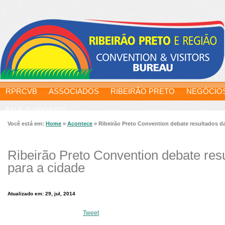
RPRCVB
ASSOCIADOS
RIBEIRÃO PRETO
NEGÓCIO
FALE CONOSCO
Você está em:
Home
»
Acontece
»
Ribeirão Preto Convention debate resultados d
Ribeirão Preto Convention debate res
para a cidade
Atualizado em: 29, jul, 2014
Tweet