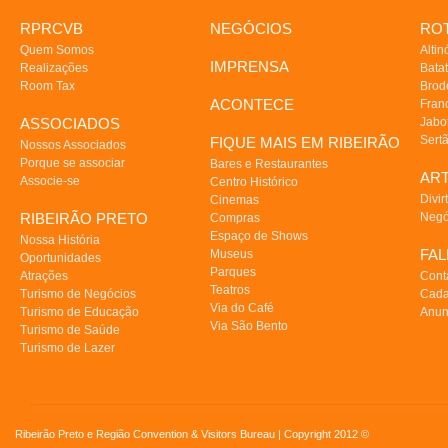
RPRCVB
NEGÓCIOS
ROT
Quem Somos
Altin
IMPRENSA
Realizações
Batat
Room Tax
Brod
ACONTECE
Fran
ASSOCIADOS
Jabo
Sert
FIQUE MAIS EM RIBEIRÃO
Nossos Associados
Porque se associar
Bares e Restaurantes
AR
Associe-se
Centro Histórico
Divir
Cinemas
RIBEIRÃO PRETO
Negó
Compras
Espaço de Shows
Nossa História
FA
Museus
Oportunidades
Parques
Atrações
Cont
Teatros
Turismo de Negócios
Cada
Via do Café
Turismo de Educação
Anun
Via São Bento
Turismo de Saúde
Turismo de Lazer
Ribeirão Preto e Região Convention & Visitors Bureau | Copyright 2012 ©