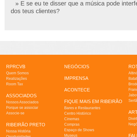
» E se eu te disser que a música pode interf
dos teus clientes?
RPRCVB
NEGÓCIOS
ROT
Quem Somos
Altin
IMPRENSA
Realizações
Batat
Room Tax
Brod
ACONTECE
Fran
ASSOCIADOS
Jabo
Sert
FIQUE MAIS EM RIBEIRÃO
Nossos Associados
Porque se associar
Bares e Restaurantes
AR
Associe-se
Centro Histórico
Divir
Cinemas
RIBEIRÃO PRETO
Negó
Compras
Espaço de Shows
Nossa História
FA
Museus
Oportunidades