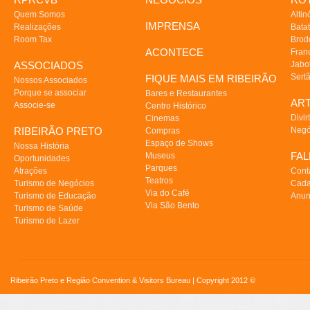
Quem Somos
Altin
IMPRENSA
Realizações
Batat
Room Tax
Brod
ACONTECE
Fran
ASSOCIADOS
Jabo
Sert
FIQUE MAIS EM RIBEIRÃO
Nossos Associados
Porque se associar
Bares e Restaurantes
AR
Associe-se
Centro Histórico
Divir
Cinemas
RIBEIRÃO PRETO
Negó
Compras
Espaço de Shows
Nossa História
FA
Museus
Oportunidades
Parques
Atrações
Cont
Teatros
Turismo de Negócios
Cada
Via do Café
Turismo de Educação
Anun
Via São Bento
Turismo de Saúde
Turismo de Lazer
Ribeirão Preto e Região Convention & Visitors Bureau | Copyright 2012 ©