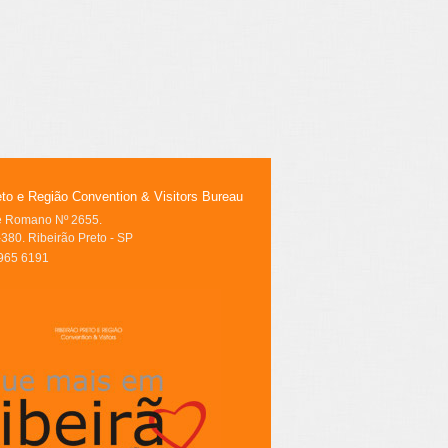
eto e Região Convention & Visitors Bureau
le Romano Nº 2655.
380. Ribeirão Preto - SP
3965 6191