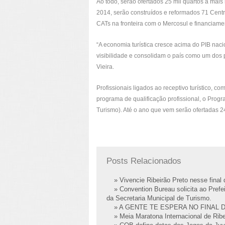
Ao todo, serão ofertados 25 mil quartos a mai
2014, serão construídos e reformados 71 Centr
CATs na fronteira com o Mercosul e financiam
“A economia turística cresce acima do PIB na
visibilidade e consolidam o país como um dos p
Vieira.
Profissionais ligados ao receptivo turístico, c
programa de qualificação profissional, o Pro
Turismo). Até o ano que vem serão ofertadas 24
Posts Relacionados
» Vivencie Ribeirão Preto nesse fina
» Convention Bureau solicita ao Prefei
da Secretaria Municipal de Turismo.
» A GENTE TE ESPERA NO FINAL 
» Meia Maratona Internacional de Ribe