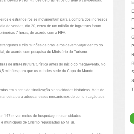
estrangeiros e três milhões de brasileiros durante o campeonato
E
E
leiros e estrangeiros se movimentam para a compra dos ingressos
F
 dia de vendas, dia 20, cerca de um milhão de ingressos foram
F
 primeiras 7 horas, de acordo com a FIFA.
G
strangeiros e três milhões de brasileiros devem viajar dentro do
P
al, de acordo com pesquisa do Ministério do Turismo.
R
R
as de infraestrutura turística antes do início do megaevento. No
38,5 milhões para que as cidades-sede da Copa do Mundo
S
S
T
tos em placas de sinalização s nas cidades históricas. Mais de
 financeira para adequar esses mecanismos de comunicação aos
dos 147 novos meios de hospedagens nas cidades-
 e municipais de turismo repassadas ao MTur.