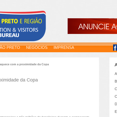
RÃO PRETO
NEGÓCIOS
IMPRENSA
A
 aquece com a proximidade da Copa
A
oximidade da Copa
B
C
C
D
E