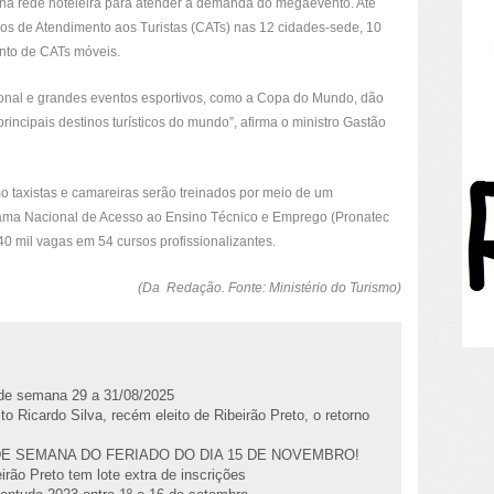
s na rede hoteleira para atender a demanda do megaevento. Até
os de Atendimento aos Turistas (CATs) nas 12 cidades-sede, 10
ento de CATs móveis.
cional e grandes eventos esportivos, como a Copa do Mundo, dão
rincipais destinos turísticos do mundo”, afirma o ministro Gastão
omo taxistas e camareiras serão treinados por meio de um
grama Nacional de Acesso ao Ensino Técnico e Emprego (Pronatec
0 mil vagas em 54 cursos profissionalizantes.
(Da Redação. Fonte: Ministério do Turismo)
l de semana 29 a 31/08/2025
to Ricardo Silva, recém eleito de Ribeirão Preto, o retorno
DE SEMANA DO FERIADO DO DIA 15 DE NOVEMBRO!
irão Preto tem lote extra de inscrições