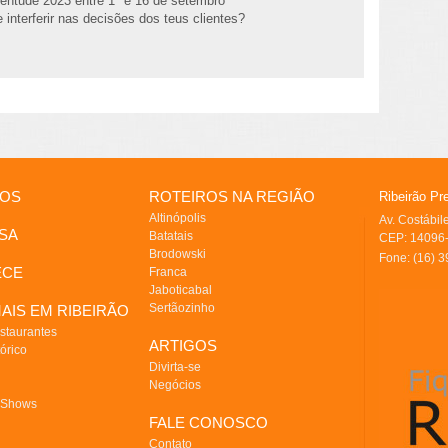
entude 2023 entre 1º e 16 de setembro
 interferir nas decisões dos teus clientes?
IOS
ROTEIROS NA REGIÃO
Ribeirão Pr
Altinópolis
Av. Costábi
SA
Batatais
CEP: 14096-
Brodowski
Fone: (16) 
ECE
Franca
Jaboticabal
Sertãozinho
AIS EM RIBEIRÃO
staurantes
ARTIGOS
órico
Divirta-se
Negócios
 Shows
FALE CONOSCO
Contato