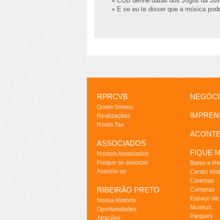
» COB define datas dos Jogos da Juv
» E se eu te disser que a música pode
RPRCVB
NEGÓC
Quem Somos
IMPREN
Realizações
Room Tax
ACONT
ASSOCIADOS
FIQUE M
Nossos Associados
Porque se associar
Bares e Re
Associe-se
Centro Hist
Cinemas
RIBEIRÃO PRETO
Compras
Espaço de
Nossa História
Museus
Oportunidades
Parques
Atrações