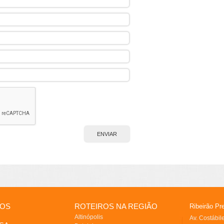
IOS
ROTEIROS NA REGIÃO
Ribeirão Pr
Altinópolis
Av. Costábi