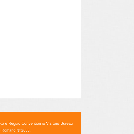
eto e Região Convention & Visitors Bureau
le Romano Nº 2655.