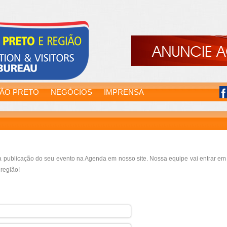
RÃO PRETO
NEGÓCIOS
IMPRENSA
a publicação do seu evento na Agenda em nosso site. Nossa equipe vai entrar em 
região!