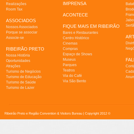
IMPRENSA
Realizações
Batat
Room Tax
Brod
ACONTECE
Fran
ASSOCIADOS
Jabo
Sert
FIQUE MAIS EM RIBEIRÃO
Nossos Associados
Porque se associar
Bares e Restaurantes
AR
Associe-se
Centro Histórico
Divir
Cinemas
RIBEIRÃO PRETO
Negó
Compras
Espaço de Shows
Nossa História
FA
Museus
Oportunidades
Parques
Atrações
Cont
Teatros
Turismo de Negócios
Cada
Via do Café
Turismo de Educação
Anun
Via São Bento
Turismo de Saúde
Turismo de Lazer
Ribeirão Preto e Região Convention & Visitors Bureau | Copyright 2012 ©