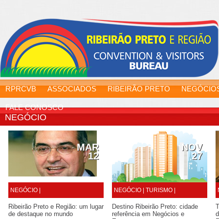
RPRCVB
ASSOCIADOS
RIBEIRÃO PRETO
NEGÓCIO
FALE CONOSCO
NEGÓCIO
MAR
NOV
12
27
NEGÓCIO |
NEGÓCIO |
TURISMO |
Ribeirão Preto e Região: um lugar
Destino Ribeirão Preto: cidade
T
de destaque no mundo
referência em Negócios e
d