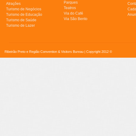
Parques
Atrações
Cont
Teatros
Turismo de Negócios
Cada
Via do Café
Turismo de Educação
Anun
Via São Bento
Turismo de Saúde
Turismo de Lazer
Ribeirão Preto e Região Convention & Visitors Bureau | Copyright 2012 ©