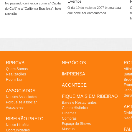
Eventos
R
No passado conhecida como a “Capital
O dia 19 de maio de 2007 é uma data
O
do Café” e a “Califórnia Brasileira”, hoje
que deve ser comemorada...
d
Ribeirão...
f
RPRCVB
NEGÓCIOS
ROT
Quem Somos
Altin
IMPRENSA
Realizações
Batat
Room Tax
Brod
ACONTECE
Fran
ASSOCIADOS
Jabo
Sert
FIQUE MAIS EM RIBEIRÃO
Nossos Associados
Porque se associar
Bares e Restaurantes
AR
Associe-se
Centro Histórico
Divir
Cinemas
RIBEIRÃO PRETO
Negó
Compras
Espaço de Shows
Nossa História
FA
Museus
Oportunidades