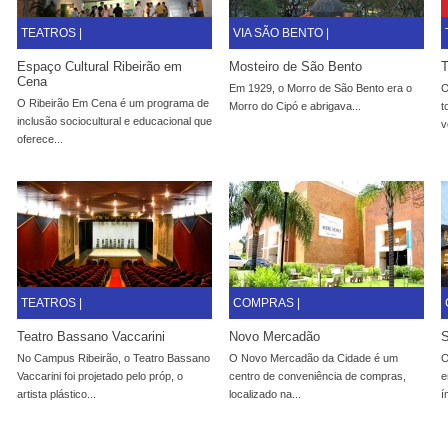
TEATROS |
VIA SÃO BENTO |
Espaço Cultural Ribeirão em
Mosteiro de São Bento
T
Cena
Em 1929, o Morro de São Bento era o
O
O Ribeirão Em Cena é um programa de
Morro do Cipó e abrigava...
t
inclusão sociocultural e educacional que
v
oferece...
TEATROS |
COMPRAS |
Teatro Bassano Vaccarini
Novo Mercadão
S
No Campus Ribeirão, o Teatro Bassano
O Novo Mercadão da Cidade é um
O
Vaccarini foi projetado pelo próp, o
centro de conveniência de compras,
e
artista plástico...
localizado na...
í