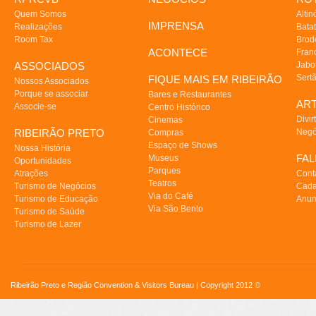
Quem Somos
Altin
IMPRENSA
Realizações
Batat
Room Tax
Brod
ACONTECE
Fran
ASSOCIADOS
Jabo
Sert
FIQUE MAIS EM RIBEIRÃO
Nossos Associados
Porque se associar
Bares e Restaurantes
AR
Associe-se
Centro Histórico
Divir
Cinemas
RIBEIRÃO PRETO
Negó
Compras
Espaço de Shows
Nossa História
FA
Museus
Oportunidades
Parques
Atrações
Cont
Teatros
Turismo de Negócios
Cada
Via do Café
Turismo de Educação
Anun
Via São Bento
Turismo de Saúde
Turismo de Lazer
Ribeirão Preto e Região Convention & Visitors Bureau | Copyright 2012 ©