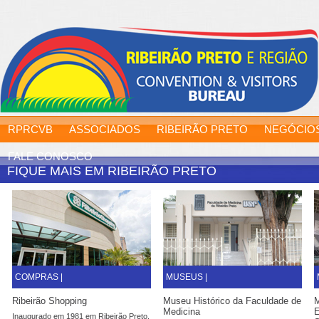
RPRCVB
ASSOCIADOS
RIBEIRÃO PRETO
NEGÓCIO
FALE CONOSCO
FIQUE MAIS EM RIBEIRÃO PRETO
COMPRAS |
MUSEUS |
Ribeirão Shopping
Museu Histórico da Faculdade de
M
Medicina
E
Inaugurado em 1981 em Ribeirão Preto,