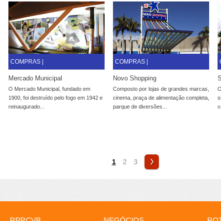
COMPRAS |
COMPRAS |
Mercado Municipal
Novo Shopping
S
O Mercado Municipal, fundado em
Composto por lojas de grandes marcas,
O
1900, foi destruído pelo fogo em 1942 e
cinema, praça de alimentação completa,
s
reinaugurado...
parque de diversões...
c
1
2
3
RPRCVB
NEGÓCIOS
ROT