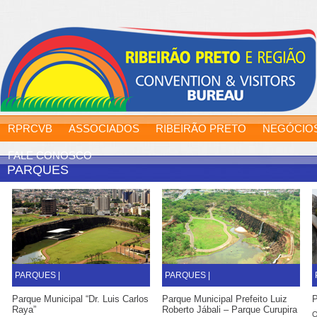
RPRCVB
ASSOCIADOS
RIBEIRÃO PRETO
NEGÓCIO
FALE CONOSCO
PARQUES
PARQUES |
PARQUES |
Parque Municipal “Dr. Luis Carlos
Parque Municipal Prefeito Luiz
P
Raya”
Roberto Jábali – Parque Curupira
O