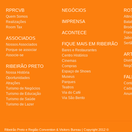
RPRCVB
NEGÓCIOS
ROT
Quem Somos
Altin
IMPRENSA
Realizações
Batat
Room Tax
Brod
ACONTECE
Fran
ASSOCIADOS
Jabo
Sert
FIQUE MAIS EM RIBEIRÃO
Nossos Associados
Porque se associar
Bares e Restaurantes
AR
Associe-se
Centro Histórico
Divir
Cinemas
RIBEIRÃO PRETO
Negó
Compras
Espaço de Shows
Nossa História
FA
Museus
Oportunidades
Parques
Atrações
Cont
Teatros
Turismo de Negócios
Cada
Via do Café
Turismo de Educação
Anun
Via São Bento
Turismo de Saúde
Turismo de Lazer
Ribeirão Preto e Região Convention & Visitors Bureau | Copyright 2012 ©