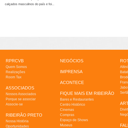
calçados masculinos do país e foi...
RPRCVB
NEGÓCIOS
ROT
Quem Somos
Altin
IMPRENSA
Realizações
Batat
Room Tax
Brod
ACONTECE
Fran
ASSOCIADOS
Jabo
Sert
FIQUE MAIS EM RIBEIRÃO
Nossos Associados
Porque se associar
Bares e Restaurantes
AR
Associe-se
Centro Histórico
Divir
Cinemas
RIBEIRÃO PRETO
Negó
Compras
Espaço de Shows
Nossa História
FA
Museus
Oportunidades