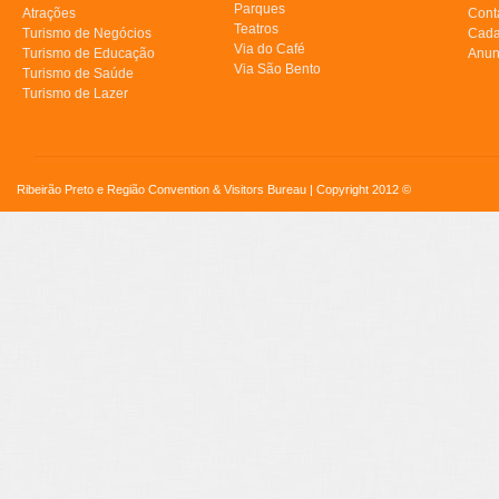
Parques
Atrações
Cont
Teatros
Turismo de Negócios
Cada
Via do Café
Turismo de Educação
Anun
Via São Bento
Turismo de Saúde
Turismo de Lazer
Ribeirão Preto e Região Convention & Visitors Bureau | Copyright 2012 ©