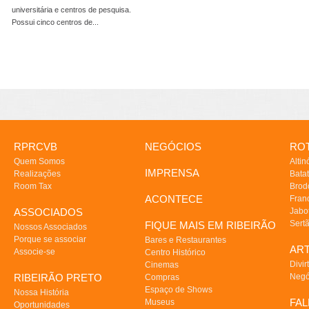
universitária e centros de pesquisa.
Possui cinco centros de...
RPRCVB
NEGÓCIOS
ROT
Quem Somos
Altin
IMPRENSA
Realizações
Batat
Room Tax
Brod
ACONTECE
Fran
ASSOCIADOS
Jabo
Sert
FIQUE MAIS EM RIBEIRÃO
Nossos Associados
Porque se associar
Bares e Restaurantes
AR
Associe-se
Centro Histórico
Divir
Cinemas
RIBEIRÃO PRETO
Negó
Compras
Espaço de Shows
Nossa História
FA
Museus
Oportunidades