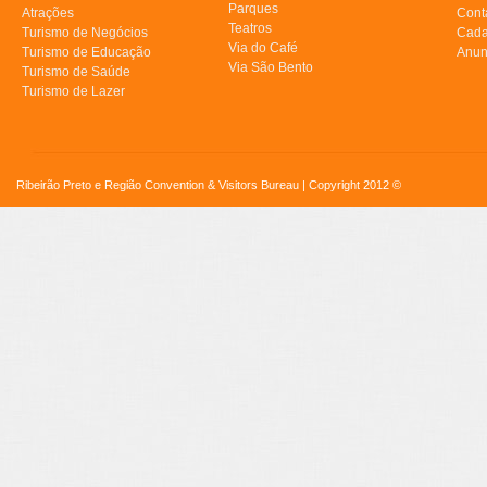
Parques
Atrações
Cont
Teatros
Turismo de Negócios
Cada
Via do Café
Turismo de Educação
Anun
Via São Bento
Turismo de Saúde
Turismo de Lazer
Ribeirão Preto e Região Convention & Visitors Bureau | Copyright 2012 ©