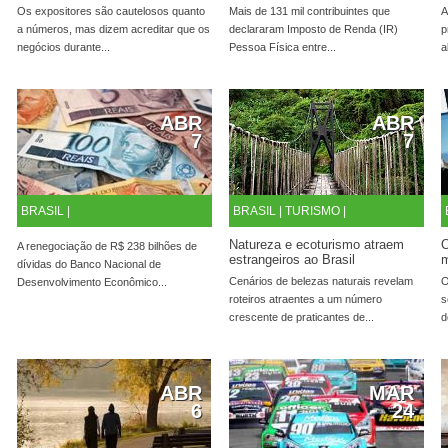
Os expositores são cautelosos quanto
Mais de 131 mil contribuintes que
A
a números, mas dizem acreditar que os
declararam Imposto de Renda (IR)
p
negócios durante...
Pessoa Física entre...
a
ABR
ABR
7
7
BRASIL |
BRASIL |
TURISMO |
Natureza e ecoturismo atraem
O
A renegociação de R$ 238 bilhões de
estrangeiros ao Brasil
m
dívidas do Banco Nacional de
Cenários de belezas naturais revelam
O
Desenvolvimento Econômico...
roteiros atraentes a um número
s
crescente de praticantes de...
d
ABR
MAR
6
24