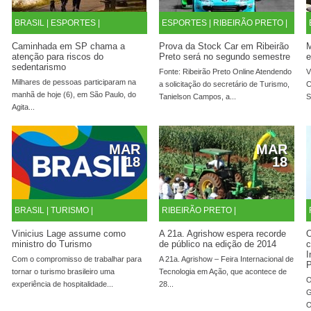
BRASIL |
ESPORTES |
ESPORTES |
RIBEIRÃO PRETO |
Caminhada em SP chama a
Prova da Stock Car em Ribeirão
M
atenção para riscos do
Preto será no segundo semestre
e
sedentarismo
Fonte: Ribeirão Preto Online Atendendo
V
Milhares de pessoas participaram na
a solicitação do secretário de Turismo,
C
manhã de hoje (6), em São Paulo, do
Tanielson Campos, a...
S
Agita...
MAR
MAR
18
18
BRASIL |
TURISMO |
RIBEIRÃO PRETO |
Vinicius Lage assume como
A 21a. Agrishow espera recorde
O
ministro do Turismo
de público na edição de 2014
c
I
Com o compromisso de trabalhar para
A 21a. Agrishow – Feira Internacional de
P
tornar o turismo brasileiro uma
Tecnologia em Ação, que acontece de
O
experiência de hospitalidade...
28...
G
O