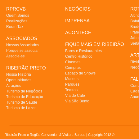
RPRCVB
NEGÓCIOS
ROT
Quem Somos
Altin
IMPRENSA
Realizações
Batat
Room Tax
Brod
ACONTECE
Fran
ASSOCIADOS
Jabo
Sert
FIQUE MAIS EM RIBEIRÃO
Nossos Associados
Porque se associar
Bares e Restaurantes
AR
Associe-se
Centro Histórico
Divir
Cinemas
RIBEIRÃO PRETO
Negó
Compras
Espaço de Shows
Nossa História
FA
Museus
Oportunidades
Parques
Atrações
Cont
Teatros
Turismo de Negócios
Cada
Via do Café
Turismo de Educação
Anun
Via São Bento
Turismo de Saúde
Turismo de Lazer
Ribeirão Preto e Região Convention & Visitors Bureau | Copyright 2012 ©