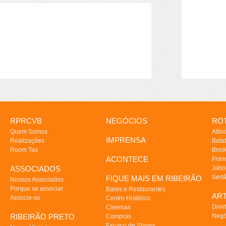
RPRCVB
NEGÓCIOS
ROT
Quem Somos
Altin
IMPRENSA
Realizações
Batat
Room Tax
Brod
ACONTECE
Fran
ASSOCIADOS
Jabo
Sert
FIQUE MAIS EM RIBEIRÃO
Nossos Associados
Porque se associar
Bares e Restaurantes
AR
Associe-se
Centro Histórico
Divir
Cinemas
RIBEIRÃO PRETO
Negó
Compras
Espaço de Shows