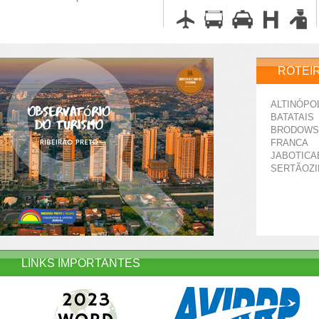
ROTEI
ALTINÓPO
BATATAIS
BRODOWS
FRANCA
JABOTICA
SERTÃOZ
LINKS IMPORTANTES