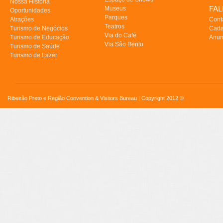
Nossa História
FA
Museus
Oportunidades
Parques
Atrações
Cont
Teatros
Turismo de Negócios
Cada
Via do Café
Turismo de Educação
Anun
Via São Bento
Turismo de Saúde
Turismo de Lazer
Ribeirão Preto e Região Convention & Visitors Bureau | Copyright 2012 ©