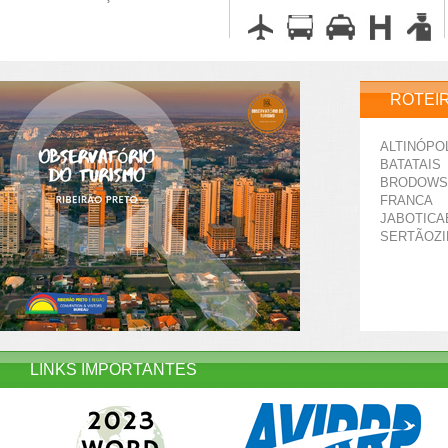
ROTEI
ALTINÓPO
BATATAIS
BRODOWS
FRANCA
JABOTICA
SERTÃOZ
LINKS IMPORTANTES