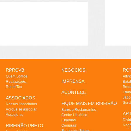
RPRCVB
NEGÓCIOS
ROT
Quem Somos
Altin
IMPRENSA
Realizações
Batat
Room Tax
Brod
ACONTECE
Fran
ASSOCIADOS
Jabo
Sert
FIQUE MAIS EM RIBEIRÃO
Nossos Associados
Porque se associar
Bares e Restaurantes
AR
Associe-se
Centro Histórico
Divir
Cinemas
RIBEIRÃO PRETO
Negó
Compras
Espaço de Shows