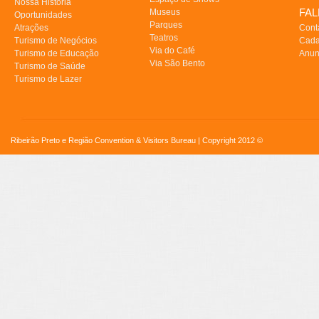
Nossa História
FA
Museus
Oportunidades
Parques
Atrações
Cont
Teatros
Turismo de Negócios
Cada
Via do Café
Turismo de Educação
Anun
Via São Bento
Turismo de Saúde
Turismo de Lazer
Ribeirão Preto e Região Convention & Visitors Bureau | Copyright 2012 ©