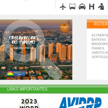
ROTEI
ALTINÓPO
BATATAIS
BRODOWS
FRANCA
JABOTICA
SERTÃOZ
LINKS IMPORTANTES