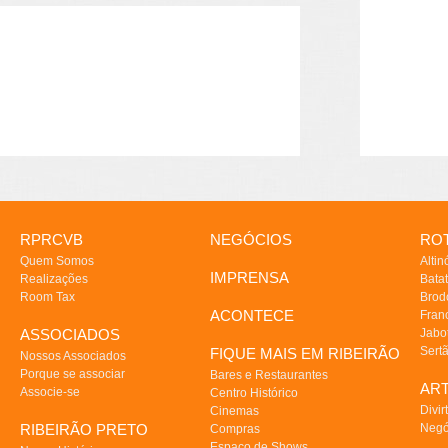
RPRCVB
NEGÓCIOS
ROT
Quem Somos
Altin
IMPRENSA
Realizações
Batat
Room Tax
Brod
ACONTECE
Fran
ASSOCIADOS
Jabo
Sert
FIQUE MAIS EM RIBEIRÃO
Nossos Associados
Porque se associar
Bares e Restaurantes
AR
Associe-se
Centro Histórico
Divir
Cinemas
RIBEIRÃO PRETO
Negó
Compras
Espaço de Shows