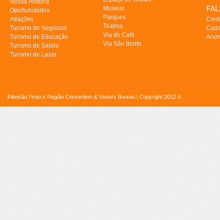
Nossa História
FA
Museus
Oportunidades
Parques
Atrações
Cont
Teatros
Turismo de Negócios
Cada
Via do Café
Turismo de Educação
Anun
Via São Bento
Turismo de Saúde
Turismo de Lazer
Ribeirão Preto e Região Convention & Visitors Bureau | Copyright 2012 ©