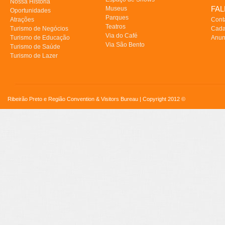
Nossa História
FA
Museus
Oportunidades
Parques
Atrações
Cont
Teatros
Turismo de Negócios
Cada
Via do Café
Turismo de Educação
Anun
Via São Bento
Turismo de Saúde
Turismo de Lazer
Ribeirão Preto e Região Convention & Visitors Bureau | Copyright 2012 ©