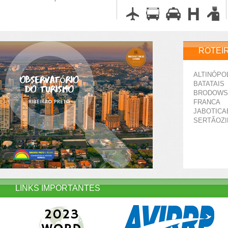
ROTEI
ALTINÓPO
BATATAIS
BRODOWS
FRANCA
JABOTICA
SERTÃOZ
LINKS IMPORTANTES