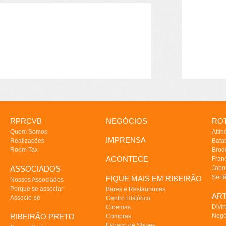
RPRCVB
NEGÓCIOS
ROT
Quem Somos
Altin
IMPRENSA
Realizações
Batat
Room Tax
Brod
ACONTECE
Fran
ASSOCIADOS
Jabo
Sert
FIQUE MAIS EM RIBEIRÃO
Nossos Associados
Porque se associar
Bares e Restaurantes
AR
Associe-se
Centro Histórico
Divir
Cinemas
RIBEIRÃO PRETO
Negó
Compras
Espaço de Shows