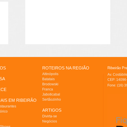
IOS
ROTEIROS NA REGIÃO
Ribeirão Pr
Altinópolis
Av. Costábi
SA
Batatais
CEP: 14096-
Brodowski
Fone: (16) 
ECE
Franca
Jaboticabal
Sertãozinho
AIS EM RIBEIRÃO
staurantes
ARTIGOS
órico
Divirta-se
Negócios
 Shows