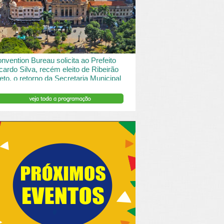
 desde o turismo de saude à contemplação de
saros....
INSERIR DESCRIÇÃO DO POST/PAGINAS
nvention Bureau solicita ao Prefeito
cardo Silva, recém eleito de Ribeirão
eto, o retorno da Secretaria Municipal
 Turismo.
ibeirão Preto e Região Convention & Visitors Bureau
tocolou um ofício ao recém eleito prefeito, Ricardo
va, solicitando...