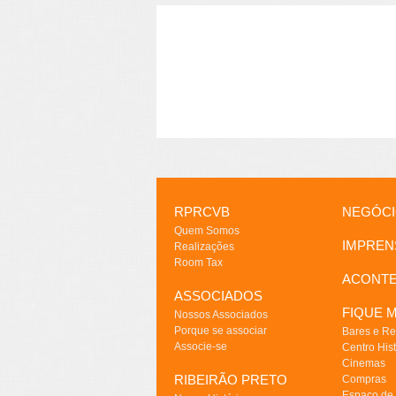
RPRCVB
NEGÓC
Quem Somos
IMPREN
Realizações
Room Tax
ACONT
ASSOCIADOS
FIQUE M
Nossos Associados
Porque se associar
Bares e Re
Associe-se
Centro Hist
Cinemas
RIBEIRÃO PRETO
Compras
Espaço de