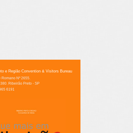
eto e Região Convention & Visitors Bureau
le Romano Nº 2655.
380. Ribeirão Preto - SP
3965 6191