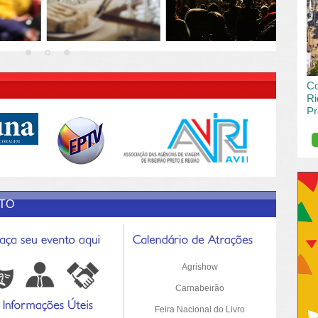
vai
pas
R DESCRIÇÃO DO POST/PAGINAS
Co
Ri
Pr
de
O R
pro
Sil
ETO
Agrishow
Carnabeirão
Feira Nacional do Livro