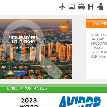
ROTEI
ALTINÓPO
BATATAIS
BRODOWS
FRANCA
JABOTICA
SERTÃOZ
LINKS IMPORTANTES