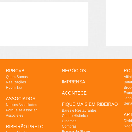
RPRCVB
NEGÓCIOS
ROT
Quem Somos
Altin
IMPRENSA
Realizações
Batat
Room Tax
Brod
ACONTECE
Fran
ASSOCIADOS
Jabo
Sert
FIQUE MAIS EM RIBEIRÃO
Nossos Associados
Porque se associar
Bares e Restaurantes
AR
Associe-se
Centro Histórico
Divir
Cinemas
RIBEIRÃO PRETO
Negó
Compras
Espaço de Shows