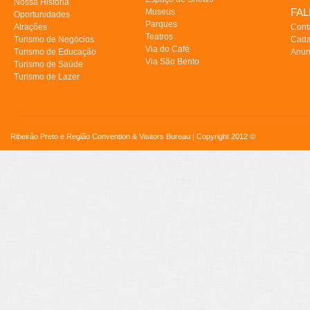
Nossa História
FA
Museus
Oportunidades
Parques
Atrações
Cont
Teatros
Turismo de Negócios
Cada
Via do Café
Turismo de Educação
Anun
Via São Bento
Turismo de Saúde
Turismo de Lazer
Ribeirão Preto e Região Convention & Visitors Bureau | Copyright 2012 ©