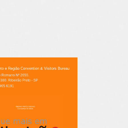
eto e Região Convention & Visitors Bureau
le Romano Nº 2655.
380. Ribeirão Preto - SP
3965 6191