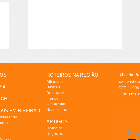
IOS
ROTEIROS NA REGIÃO
Ribeirão Pr
Altinópolis
Av. Costábi
SA
Batatais
CEP: 14096-
Brodowski
Fone: (16) 
ECE
Franca
Jaboticabal
Sertãozinho
AIS EM RIBEIRÃO
staurantes
ARTIGOS
órico
Divirta-se
Negócios
 Shows