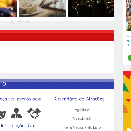
vai
pas
R DESCRIÇÃO DO POST/PAGINAS
Co
Ri
Pr
de
O R
pro
Sil
ETO
Agrishow
Carnabeirão
Feira Nacional do Livro