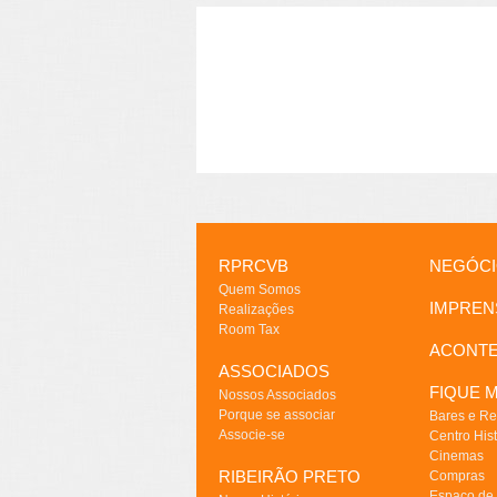
RPRCVB
NEGÓC
Quem Somos
IMPREN
Realizações
Room Tax
ACONT
ASSOCIADOS
FIQUE M
Nossos Associados
Porque se associar
Bares e Re
Associe-se
Centro Hist
Cinemas
RIBEIRÃO PRETO
Compras
Espaço de