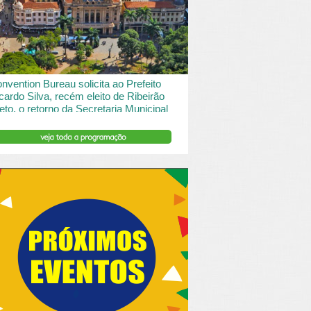
 desde o turismo de saude à contemplação de
saros....
INSERIR DESCRIÇÃO DO POST/PAGINAS
nvention Bureau solicita ao Prefeito
cardo Silva, recém eleito de Ribeirão
eto, o retorno da Secretaria Municipal
 Turismo.
ibeirão Preto e Região Convention & Visitors Bureau
tocolou um ofício ao recém eleito prefeito, Ricardo
va, solicitando...