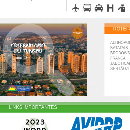
ROTEI
ALTINÓPO
BATATAIS
BRODOWS
FRANCA
JABOTICA
SERTÃOZ
LINKS IMPORTANTES