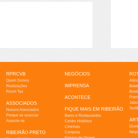
RPRCVB
NEGÓCIOS
ROT
Quem Somos
Altin
IMPRENSA
Realizações
Batat
Room Tax
Brod
ACONTECE
Fran
ASSOCIADOS
Jabo
Sert
FIQUE MAIS EM RIBEIRÃO
Nossos Associados
Porque se associar
Bares e Restaurantes
AR
Associe-se
Centro Histórico
Divir
Cinemas
RIBEIRÃO PRETO
Negó
Compras
Espaço de Shows