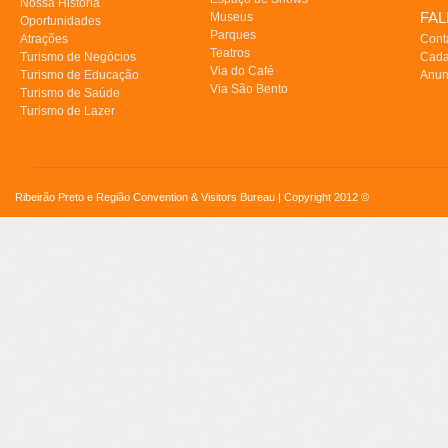
Nossa História
FA
Museus
Oportunidades
Parques
Atrações
Cont
Teatros
Turismo de Negócios
Cada
Via do Café
Turismo de Educação
Anun
Via São Bento
Turismo de Saúde
Turismo de Lazer
Ribeirão Preto e Região Convention & Visitors Bureau | Copyright 2012 ©