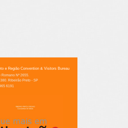
eto e Região Convention & Visitors Bureau
le Romano Nº 2655.
380. Ribeirão Preto - SP
3965 6191