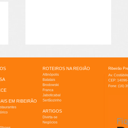
IOS
ROTEIROS NA REGIÃO
Ribeirão Pr
Altinópolis
Av. Costábi
SA
Batatais
CEP: 14096-
Brodowski
Fone: (16) 
ECE
Franca
Jaboticabal
Sertãozinho
AIS EM RIBEIRÃO
staurantes
ARTIGOS
órico
Divirta-se
Negócios
 Shows