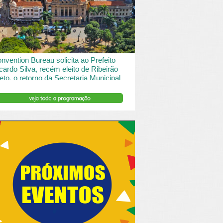
 desde o turismo de saude à contemplação de
saros....
INSERIR DESCRIÇÃO DO POST/PAGINAS
nvention Bureau solicita ao Prefeito
cardo Silva, recém eleito de Ribeirão
eto, o retorno da Secretaria Municipal
 Turismo.
ibeirão Preto e Região Convention & Visitors Bureau
tocolou um ofício ao recém eleito prefeito, Ricardo
va, solicitando...