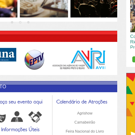
vai
pas
R DESCRIÇÃO DO POST/PAGINAS
Co
Ri
Pr
de
O R
pro
Sil
ETO
Agrishow
Carnabeirão
Feira Nacional do Livro