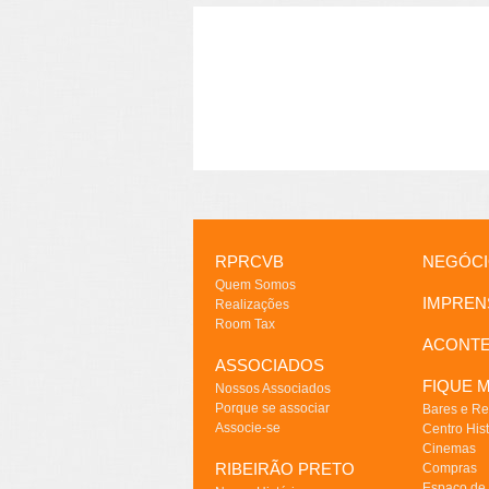
RPRCVB
NEGÓC
Quem Somos
IMPREN
Realizações
Room Tax
ACONT
ASSOCIADOS
FIQUE M
Nossos Associados
Porque se associar
Bares e Re
Associe-se
Centro Hist
Cinemas
RIBEIRÃO PRETO
Compras
Espaço de