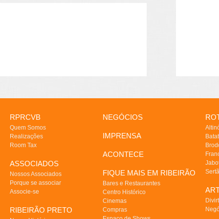
RPRCVB
NEGÓCIOS
ROT
Quem Somos
Altin
IMPRENSA
Realizações
Batat
Room Tax
Brod
ACONTECE
Fran
ASSOCIADOS
Jabo
Sert
FIQUE MAIS EM RIBEIRÃO
Nossos Associados
Porque se associar
Bares e Restaurantes
AR
Associe-se
Centro Histórico
Divir
Cinemas
RIBEIRÃO PRETO
Negó
Compras
Espaço de Shows