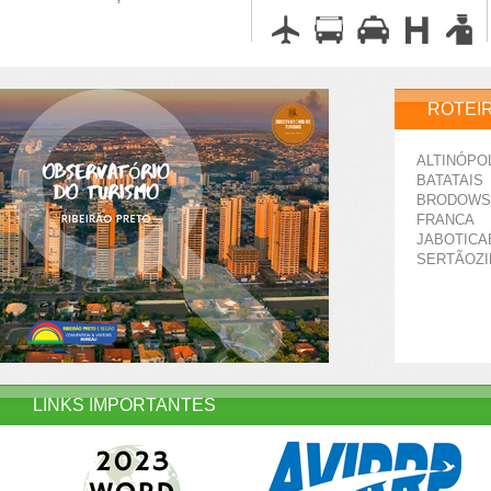
ROTEI
ALTINÓPO
BATATAIS
BRODOWS
FRANCA
JABOTICA
SERTÃOZ
LINKS IMPORTANTES