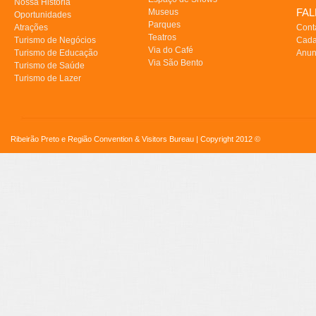
Nossa História
FA
Museus
Oportunidades
Parques
Atrações
Cont
Teatros
Turismo de Negócios
Cada
Via do Café
Turismo de Educação
Anun
Via São Bento
Turismo de Saúde
Turismo de Lazer
Ribeirão Preto e Região Convention & Visitors Bureau | Copyright 2012 ©