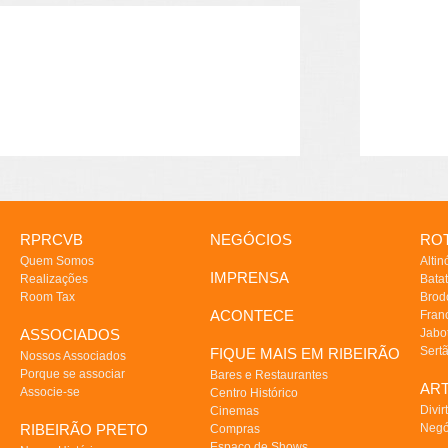
RPRCVB
NEGÓCIOS
ROT
Quem Somos
Altin
IMPRENSA
Realizações
Batat
Room Tax
Brod
ACONTECE
Fran
ASSOCIADOS
Jabo
Sert
FIQUE MAIS EM RIBEIRÃO
Nossos Associados
Porque se associar
Bares e Restaurantes
AR
Associe-se
Centro Histórico
Divir
Cinemas
RIBEIRÃO PRETO
Negó
Compras
Espaço de Shows