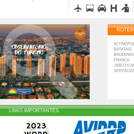
ROTEI
ALTINÓPO
BATATAIS
BRODOWS
FRANCA
JABOTICA
SERTÃOZ
LINKS IMPORTANTES