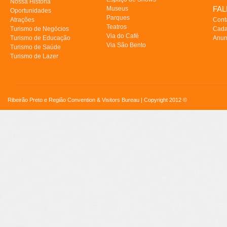
Nossa História
FA
Museus
Oportunidades
Parques
Atrações
Cont
Teatros
Turismo de Negócios
Cada
Via do Café
Turismo de Educação
Anun
Via São Bento
Turismo de Saúde
Turismo de Lazer
Ribeirão Preto e Região Convention & Visitors Bureau | Copyright 2012 ©