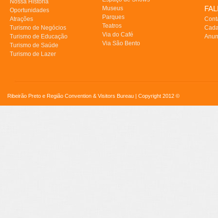
Nossa História
FA
Museus
Oportunidades
Parques
Atrações
Cont
Teatros
Turismo de Negócios
Cada
Via do Café
Turismo de Educação
Anun
Via São Bento
Turismo de Saúde
Turismo de Lazer
Ribeirão Preto e Região Convention & Visitors Bureau | Copyright 2012 ©