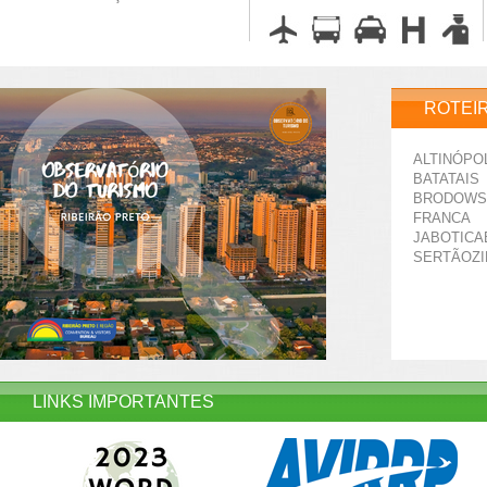
ROTEI
ALTINÓPO
BATATAIS
BRODOWS
FRANCA
JABOTICA
SERTÃOZ
LINKS IMPORTANTES