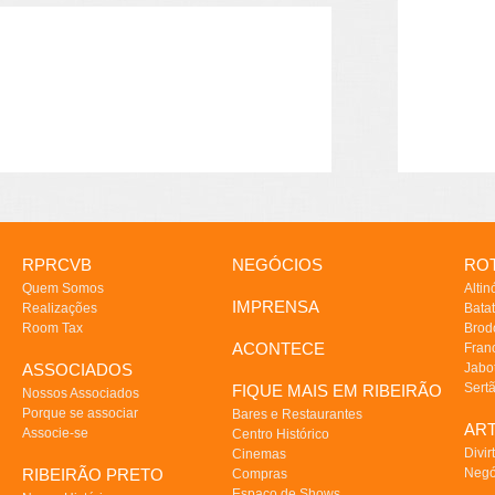
RPRCVB
NEGÓCIOS
ROT
Quem Somos
Altin
IMPRENSA
Realizações
Batat
Room Tax
Brod
ACONTECE
Fran
ASSOCIADOS
Jabo
Sert
FIQUE MAIS EM RIBEIRÃO
Nossos Associados
Porque se associar
Bares e Restaurantes
AR
Associe-se
Centro Histórico
Divir
Cinemas
RIBEIRÃO PRETO
Negó
Compras
Espaço de Shows