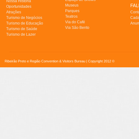
Nossa História
FA
Museus
Oportunidades
Parques
Atrações
Cont
Teatros
Turismo de Negócios
Cada
Via do Café
Turismo de Educação
Anun
Via São Bento
Turismo de Saúde
Turismo de Lazer
Ribeirão Preto e Região Convention & Visitors Bureau | Copyright 2012 ©