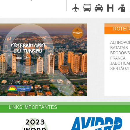
ROTEI
ALTINÓPO
BATATAIS
BRODOWS
FRANCA
JABOTICA
SERTÃOZ
LINKS IMPORTANTES