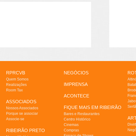
RPRCVB
NEGÓCIOS
ROT
Quem Somos
Altin
IMPRENSA
Realizações
Batat
Room Tax
Brod
ACONTECE
Fran
ASSOCIADOS
Jabo
Sert
FIQUE MAIS EM RIBEIRÃO
Nossos Associados
Porque se associar
Bares e Restaurantes
AR
Associe-se
Centro Histórico
Divir
Cinemas
RIBEIRÃO PRETO
Negó
Compras
Espaço de Shows