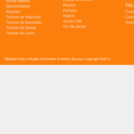
Nossa História
FA
Museus
Oportunidades
Parques
Atrações
Cont
Teatros
Turismo de Negócios
Cada
Via do Café
Turismo de Educação
Anun
Via São Bento
Turismo de Saúde
Turismo de Lazer
Ribeirão Preto e Região Convention & Visitors Bureau | Copyright 2012 ©