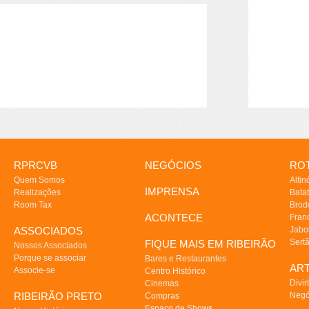
RPRCVB
NEGÓCIOS
ROT
Quem Somos
Altin
IMPRENSA
Realizações
Batat
Room Tax
Brod
ACONTECE
Fran
ASSOCIADOS
Jabo
Sert
FIQUE MAIS EM RIBEIRÃO
Nossos Associados
Porque se associar
Bares e Restaurantes
AR
Associe-se
Centro Histórico
Divir
Cinemas
RIBEIRÃO PRETO
Negó
Compras
Espaço de Shows