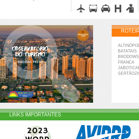
ROTEI
ALTINÓPO
BATATAIS
BRODOWS
FRANCA
JABOTICA
SERTÃOZ
LINKS IMPORTANTES