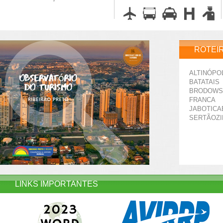
ROTEI
ALTINÓPO
BATATAIS
BRODOWS
FRANCA
JABOTICA
SERTÃOZ
LINKS IMPORTANTES