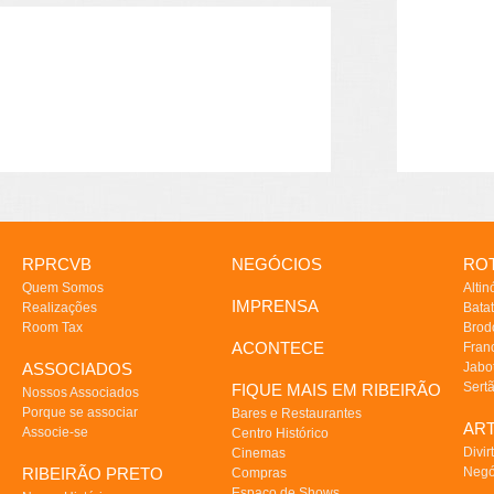
RPRCVB
NEGÓCIOS
ROT
Quem Somos
Altin
IMPRENSA
Realizações
Batat
Room Tax
Brod
ACONTECE
Fran
ASSOCIADOS
Jabo
Sert
FIQUE MAIS EM RIBEIRÃO
Nossos Associados
Porque se associar
Bares e Restaurantes
AR
Associe-se
Centro Histórico
Divir
Cinemas
RIBEIRÃO PRETO
Negó
Compras
Espaço de Shows