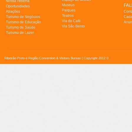
Nossa História
FA
Museus
Oportunidades
Parques
Atrações
Cont
Teatros
Turismo de Negócios
Cada
Via do Café
Turismo de Educação
Anun
Via São Bento
Turismo de Saúde
Turismo de Lazer
Ribeirão Preto e Região Convention & Visitors Bureau | Copyright 2012 ©