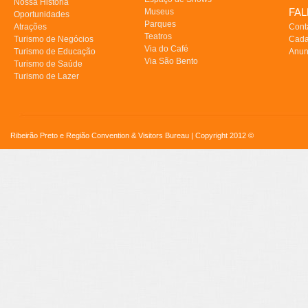
Nossa História
FA
Museus
Oportunidades
Parques
Atrações
Cont
Teatros
Turismo de Negócios
Cada
Via do Café
Turismo de Educação
Anun
Via São Bento
Turismo de Saúde
Turismo de Lazer
Ribeirão Preto e Região Convention & Visitors Bureau | Copyright 2012 ©