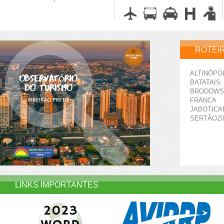
ROTEI
ALTINÓPO
BATATAIS
BRODOWS
FRANCA
JABOTICA
SERTÃOZ
LINKS IMPORTANTES