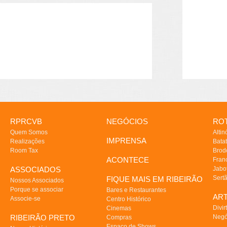
RPRCVB
NEGÓCIOS
ROT
Quem Somos
Altin
IMPRENSA
Realizações
Batat
Room Tax
Brod
ACONTECE
Fran
ASSOCIADOS
Jabo
Sert
FIQUE MAIS EM RIBEIRÃO
Nossos Associados
Porque se associar
Bares e Restaurantes
AR
Associe-se
Centro Histórico
Divir
Cinemas
RIBEIRÃO PRETO
Negó
Compras
Espaço de Shows