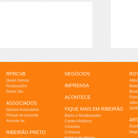
RPRCVB
NEGÓCIOS
ROT
Quem Somos
Altin
IMPRENSA
Realizações
Batat
Room Tax
Brod
ACONTECE
Fran
ASSOCIADOS
Jabo
Sert
FIQUE MAIS EM RIBEIRÃO
Nossos Associados
Porque se associar
Bares e Restaurantes
AR
Associe-se
Centro Histórico
Divir
Cinemas
RIBEIRÃO PRETO
Negó
Compras
Espaço de Shows