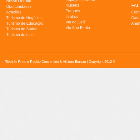
Nossa História
FA
Museus
Oportunidades
Parques
Atrações
Cont
Teatros
Turismo de Negócios
Cada
Via do Café
Turismo de Educação
Anun
Via São Bento
Turismo de Saúde
Turismo de Lazer
Ribeirão Preto e Região Convention & Visitors Bureau | Copyright 2012 ©