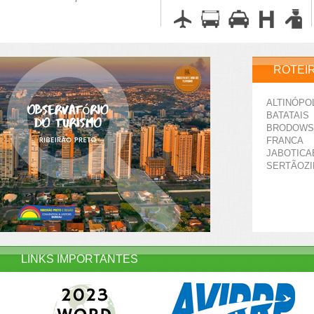
ROTEI
ALTINÓPO
BATATAIS
BRODOWS
FRANCA
JABOTICA
SERTÃOZ
LINKS IMPORTANTES